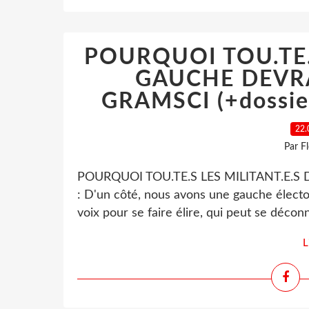
POURQUOI TOU.TE.
GAUCHE DEVR
GRAMSCI (+dossier
22.
Par F
POURQUOI TOU.TE.S LES MILITANT.E.
: D'un côté, nous avons une gauche élector
voix pour se faire élire, qui peut se décon
L