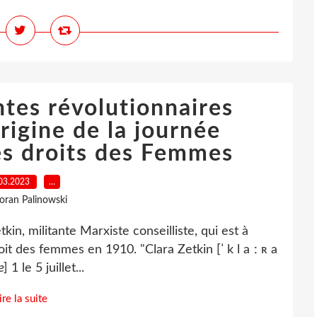
ntes révolutionnaires
origine de la journée
es droits des Femmes
03.2023
…
loran Palinowski
, militante Marxiste conseilliste, qui est à
oit des femmes en 1910. "Clara Zetkin [ˈ k l a ː ʀ a
] 1 le 5 juillet...
ire la suite