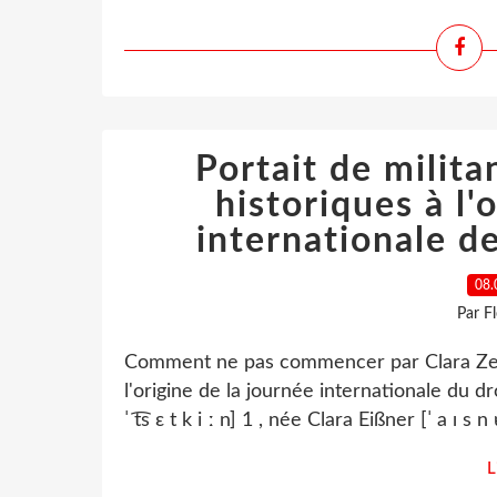
Portait de milita
historiques à l'
internationale d
08.
Par F
Comment ne pas commencer par Clara Zetkin
l'origine de la journée internationale du dr
ˈ t͡s ɛ t k i ː n] 1 , née Clara Eißner [ˈ a ɪ s n ɐ
L