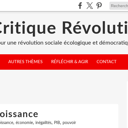
Critique Révolut
ur une révolution sociale écologique et démocrati
AUTRES THÈMES
RÉFLÉCHIR & AGIR
CONTACT
oissance
,
,
,
,
issance
économie
inégalités
PIB
pouvoir