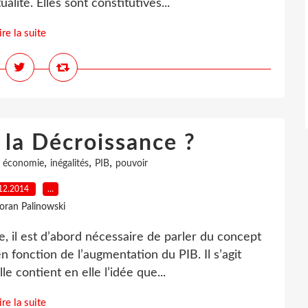
alité. Elles sont constitutives...
ire la suite
 la Décroissance ?
,
,
,
,
économie
inégalités
PIB
pouvoir
12.2014
…
loran Palinowski
, il est d’abord nécessaire de parler du concept
 fonction de l’augmentation du PIB. Il s’agit
e contient en elle l’idée que...
ire la suite