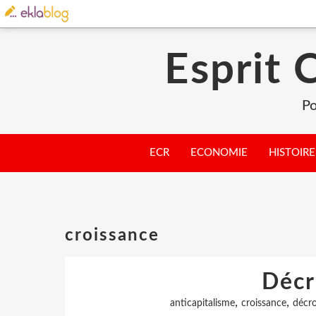
Esprit 
Po
ECR
ECONOMIE
HISTOIRE
croissance
Décr
,
,
anticapitalisme
croissance
décro