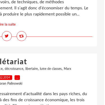
savoirs, de techniques, de méthodes
idement. Il s'agit donc d'économiser du temps. Le
 produire le plus rapidement possible un...
ire la suite
létariat
,
,
,
,
ce
décroissance
libertaire
lutte de classes
Marx
12.2014
…
loran Palinowski
essairement d’actualité dans les pays riches, du
à des fins de croissance économique, les trois