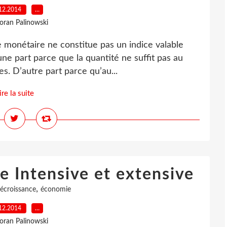
12.2014
…
loran Palinowski
ce monétaire ne constitue pas un indice valable
’une part parce que la quantité ne suffit pas au
es. D’autre part parce qu’au...
ire la suite
 Intensive et extensive
,
écroissance
économie
12.2014
…
loran Palinowski