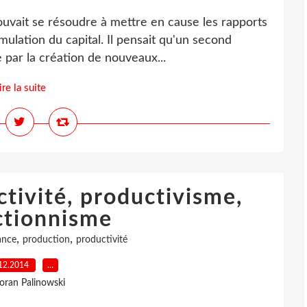
pouvait se résoudre à mettre en cause les rapports
mulation du capital. Il pensait qu'un second
 par la création de nouveaux...
ire la suite
tivité, productivisme,
ctionnisme
,
,
ance
production
productivité
12.2014
…
loran Palinowski